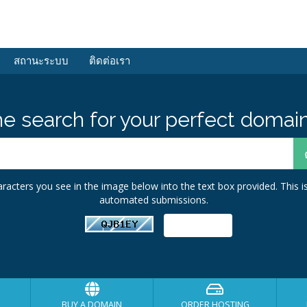
สถานะระบบ
ติดต่อเรา
he search for your perfect domain
racters you see in the image below into the text box provided. This i
automated submissions.
BUY A DOMAIN
ORDER HOSTING